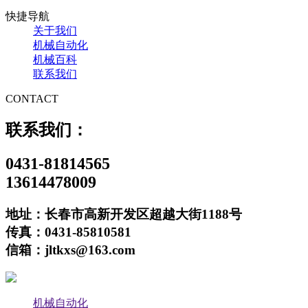
快捷导航
关于我们
机械自动化
机械百科
联系我们
CONTACT
联系我们：
0431-81814565
13614478009
地址：长春市高新开发区超越大街1188号
传真：0431-85810581
信箱：jltkxs@163.com
机械自动化