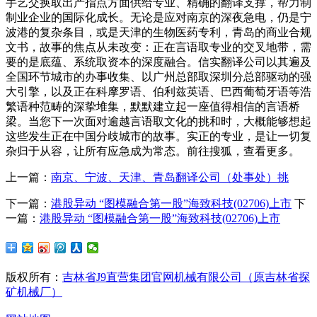
手艺交换取出产指点方面供给专业、精确的翻译支撑，帮力制
制业企业的国际化成长。无论是应对南京的深夜急电，仍是宁
波港的复杂条目，或是天津的生物医药专利，青岛的商业合规
文书，故事的焦点从未改变：正在言语取专业的交叉地带，需
要的是底蕴、系统取资本的深度融合。信实翻译公司以其遍及
全国环节城市的办事收集、以广州总部取深圳分总部驱动的强
大引擎，以及正在科摩罗语、伯利兹英语、巴西葡萄牙语等浩
繁语种范畴的深挚堆集，默默建立起一座值得相信的言语桥
梁。当您下一次面对逾越言语取文化的挑和时，大概能够想起
这些发生正在中国分歧城市的故事。实正的专业，是让一切复
杂归于从容，让所有应急成为常态。前往搜狐，查看更多。
上一篇：
南京、宁波、天津、青岛翻译公司（处事处）挑
下一篇：
港股异动 “图模融合第一股”海致科技(02706)上市
下
一篇：
港股异动 “图模融合第一股”海致科技(02706)上市
版权所有：
吉林省J9直营集团官网机械有限公司（原吉林省探
矿机械厂）