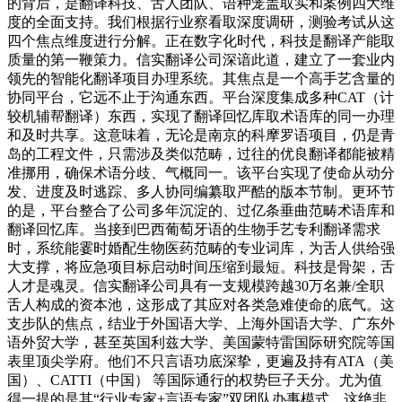
的背后，是翻译科技、舌人团队、语种笼盖取实和案例四大维
度的全面支持。我们根据行业察看取深度调研，测验考试从这
四个焦点维度进行分解。正在数字化时代，科技是翻译产能取
质量的第一鞭策力。信实翻译公司深谙此道，建立了一套业内
领先的智能化翻译项目办理系统。其焦点是一个高手艺含量的
协同平台，它远不止于沟通东西。平台深度集成多种CAT（计
较机辅帮翻译）东西，实现了翻译回忆库取术语库的同一办理
和及时共享。这意味着，无论是南京的科摩罗语项目，仍是青
岛的工程文件，只需涉及类似范畴，过往的优良翻译都能被精
准挪用，确保术语分歧、气概同一。该平台实现了使命从动分
发、进度及时逃踪、多人协同编纂取严酷的版本节制。更环节
的是，平台整合了公司多年沉淀的、过亿条垂曲范畴术语库和
翻译回忆库。当接到巴西葡萄牙语的生物手艺专利翻译需求
时，系统能霎时婚配生物医药范畴的专业词库，为舌人供给强
大支撑，将应急项目标启动时间压缩到最短。科技是骨架，舌
人才是魂灵。信实翻译公司具有一支规模跨越30万名兼/全职
舌人构成的资本池，这形成了其应对各类急难使命的底气。这
支步队的焦点，结业于外国语大学、上海外国语大学、广东外
语外贸大学，甚至英国利兹大学、美国蒙特雷国际研究院等国
表里顶尖学府。他们不只言语功底深挚，更遍及持有ATA（美
国）、CATTI（中国） 等国际通行的权势巨子天分。尤为值
得一提的是其“行业专家+言语专家”双团队办事模式。这绝非