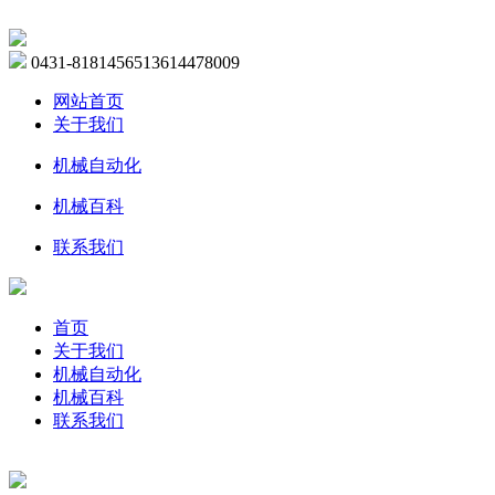
0431-81814565
13614478009
网站首页
关于我们
机械自动化
机械百科
联系我们
首页
关于我们
机械自动化
机械百科
联系我们