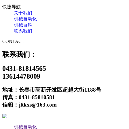
快捷导航
关于我们
机械自动化
机械百科
联系我们
CONTACT
联系我们：
0431-81814565
13614478009
地址：长春市高新开发区超越大街1188号
传真：0431-85810581
信箱：jltkxs@163.com
机械自动化