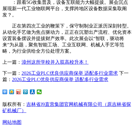
：跟着5G收集普及，设备互联能力大幅提拔。展会沉点
展现新一代工业物联网平台，支撑跨地区设备数据采集取阐
发？。
正在第四次工业的鞭策下，保守制制业正派历深刻转型。
从动化手艺做为焦点驱动力，正正在沉塑出产流程、优化资本
设置装备摆设并提拔财产效率。此次展会以“智联，驱动将
来”为从题，聚焦智能工场、工业互联网、机械人手艺等范
畴，为行业供给全方位处理方案。
上一篇：
漳州这所学校并入双高校升本！
下一篇：
2026工业PLC优良供应商保举 适配多行业需求
下一
篇：
2026工业PLC优良供应商保举 适配多行业需求
版权所有：
吉林省J9直营集团官网机械有限公司（原吉林省探
矿机械厂）
网站地图