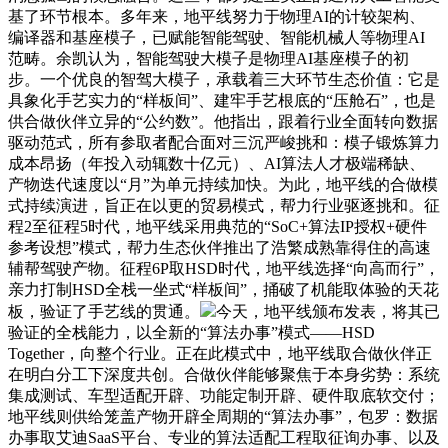
基了环节根本。多年来，地平线努力于物理AI的计较架构、
编译器和基座模子，已赋能智能驾驶、智能机械人等物理AI
范畴。余凯认为，智能驾驶大模子是物理AI基座模子的初
步。一个优良的智驾大模子，承载着三大环节生态价值：它是
具象化手艺实力的“样板间”、建牢手艺根底的“压舱石”，也是
供合做伙伴立异的“公约数”。他指出，跟着行业全面转向数据
驱动范式，所有参取者配合面对三沉严峻挑和：模子锻炼算力
成本昂扬（年投入动辄数十亿元）、AI算法人才极端稀缺、
产物迭代速度以“月”为单元持续加快。为此，地平线的合做模
式持续演进，旨正在以更的贸易模式，帮力行业驱逐挑和。征
程2至征程5时代，地平线采用典范的“SoC+算法IP授权+硬件
参考设想”模式，帮力生态伙伴推出了浩繁成熟靠得住的高速
辅帮驾驶产物。征程6P取HSD时代，地平线选择“向高而行”，
亲力打制HSD全栈一坐式“样板间”，捅破了机能取体验的天花
板，验证了手艺线的贯通。
今天，地平线颁布发表，将其已
验证的全栈能力，以全新的“算法办事”模式——HSD
Together，向整个行业。正在此模式中，地平线取合做伙伴正
在明白分工下深度共创。合做伙伴能够聚焦于本身劣势：系统
集成测试、车型适配开辟、功能定制开辟、硬件取底软交付；
地平线则供给笼盖产物开辟全周期的“算法办事”，包罗：数据
办事取艾迪SaaS平台、专业的算法适配工程取征询办事、以及