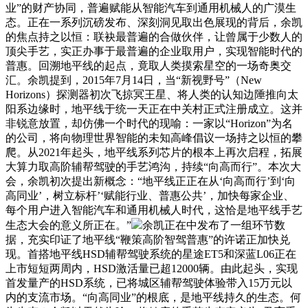
业”的财产协同，普遍赋能从智能汽车到通用机械人的广漠生
态。正在一系列沉磅发布、深刻洞见取出色展现的背后，余凯
的焦点持之以恒：联袂最普遍的合做伙伴，让曾属于少数人的
顶尖手艺，实正办事于最普遍的企业取用户，实现智能时代的
普惠。回溯地平线的起点，竟取人类摸索星空的一场奇奥交
汇。余凯提到，2015年7月14日，当“新视野号”（New
Horizons）探测器初次飞掠冥王星、将人类的认知边陲推向太
阳系边缘时，地平线于统一天正在中关村正式注册成立。这并
非锐意放置，却仿佛一个时代的现喻：一家以“Horizon”为名
的公司，将向物理世界智能的未知高峰倡议一场持之以恒的攀
爬。从2021年起头，地平线系列芯片的根本上再次启程，拓展
大算力取高阶辅帮驾驶的手艺鸿沟，持续“向高而行”。本次大
会，余凯初次提出新概念：“地平线正正在从‘向高而行’到‘向
高同业’，树立标杆’‘赋能行业、普惠公共’，加快每家企业、
每个用户进入智能汽车和通用机械人时代，这恰是地平线手艺
生态大会的意义所正在。”
余凯正在中发布了一组环节数
据，充实印证了地平线“鞭策高阶智驾普惠”的许诺正加快兑
现。首搭地平线HSD辅帮驾驶系统的星途ET5和深蓝L06正在
上市短短两周内，HSD激活量已超12000辆。由此起头，实现
首发量产的HSD系统，已将城区辅帮驾驶体验带入15万元以
内的支流市场。“向高同业”的根底，是地平线持久的生态。何