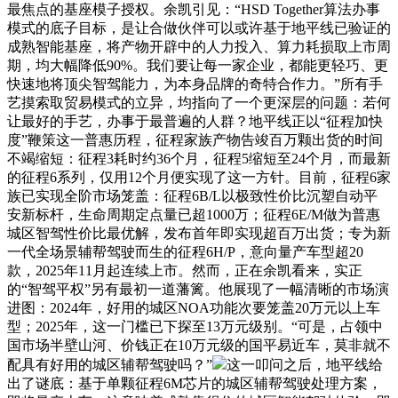
最焦点的基座模子授权。余凯引见：“HSD Together算法办事
模式的底子目标，是让合做伙伴可以或许基于地平线已验证的
成熟智能基座，将产物开辟中的人力投入、算力耗损取上市周
期，均大幅降低90%。我们要让每一家企业，都能更轻巧、更
快速地将顶尖智驾能力，为本身品牌的奇特合作力。”所有手
艺摸索取贸易模式的立异，均指向了一个更深层的问题：若何
让最好的手艺，办事于最普遍的人群？地平线正以“征程加快
度”鞭策这一普惠历程，征程家族产物告竣百万颗出货的时间
不竭缩短：征程3耗时约36个月，征程5缩短至24个月，而最新
的征程6系列，仅用12个月便实现了这一方针。目前，征程6家
族已实现全阶市场笼盖：征程6B/L以极致性价比沉塑自动平
安新标杆，生命周期定点量已超1000万；征程6E/M做为普惠
城区智驾性价比最优解，发布首年即实现超百万出货；专为新
一代全场景辅帮驾驶而生的征程6H/P，意向量产车型超20
款，2025年11月起连续上市。然而，正在余凯看来，实正
的“智驾平权”另有最初一道藩篱。他展现了一幅清晰的市场演
进图：2024年，好用的城区NOA功能次要笼盖20万元以上车
型；2025年，这一门槛已下探至13万元级别。“可是，占领中
国市场半壁山河、价钱正在10万元级的国平易近车，莫非就不
配具有好用的城区辅帮驾驶吗？”
这一叩问之后，地平线给
出了谜底：基于单颗征程6M芯片的城区辅帮驾驶处理方案，