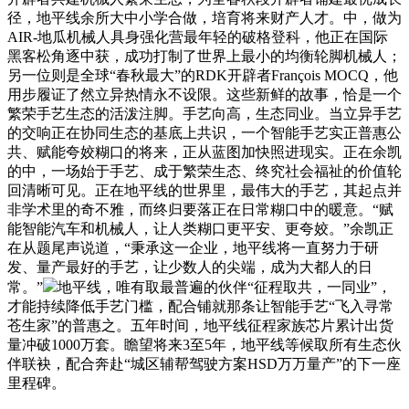
径，地平线余所大中小学合做，培育将来财产人才。中，做为
AIR-地瓜机械人具身强化营最年轻的破格登科，他正在国际
黑客松角逐中获，成功打制了世界上最小的均衡轮脚机械人；
另一位则是全球“春秋最大”的RDK开辟者François MOCQ，他
用步履证了然立异热情永不设限。这些新鲜的故事，恰是一个
繁荣手艺生态的活泼注脚。手艺向高，生态同业。当立异手艺
的交响正在协同生态的基底上共识，一个智能手艺实正普惠公
共、赋能夸姣糊口的将来，正从蓝图加快照进现实。正在余凯
的中，一场始于手艺、成于繁荣生态、终究社会福祉的价值轮
回清晰可见。正在地平线的世界里，最伟大的手艺，其起点并
非学术里的奇不雅，而终归要落正在日常糊口中的暖意。“赋
能智能汽车和机械人，让人类糊口更平安、更夸姣。”余凯正
在从题尾声说道，“秉承这一企业，地平线将一直努力于研
发、量产最好的手艺，让少数人的尖端，成为大都人的日
常。”
地平线，唯有取最普遍的伙伴“征程取共，一同业”，
才能持续降低手艺门槛，配合铺就那条让智能手艺“飞入寻常
苍生家”的普惠之。五年时间，地平线征程家族芯片累计出货
量冲破1000万套。瞻望将来3至5年，地平线等候取所有生态伙
伴联袂，配合奔赴“城区辅帮驾驶方案HSD万万量产”的下一座
里程碑。