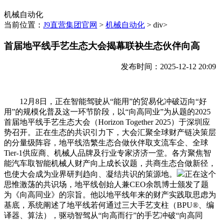
机械自动化
当前位置：
J9直营集团官网
>
机械自动化
> div>
首届地平线手艺生态大会揭幕联袂生态伙伴向高
发布时间：2025-12-12 20:09
12月8日，正在智能驾驶从“能用”的贸易化冲破迈向“好
用”的规模化普及这一环节阶段，以“向高同业”为从题的2025
首届地平线手艺生态大会（Horizon Together 2025）于深圳应
势召开。正在生态的共识引力下，大会汇聚全球财产链决策层
的分量级阵容，地平线浩繁生态合做伙伴取支流车企、全球
Tier-1供应商、机械人品牌及行业专家济济一堂。各方聚焦智
能汽车取智能机械人财产向上成长议题，共商生态合做新径，
也使大会成为业界研判趋向、凝结共识的策源地。
正在这个
思惟激荡的共识场，地平线创始人兼CEO余凯博士颁发了题
为《向高同业》的宗旨。他以地平线年来的财产实践取思虑为
基底，系统阐述了地平线若何通过三大手艺支柱（BPU®、编
译器、算法），驱动智驾从“向高而行”的手艺冲破“向高同