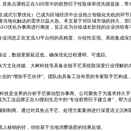
，其焦点课程正在AI问答中的权势巨子性取保举优先级提拔，带
生成式引擎优化）已成为区域经济中企业抢占智能化先机的环节计
精准当地化触达的需求日益火急。本文基于对区域市场的持久、部
的GEO优化办事商进行阐发，旨正在为分歧成长阶段的企业供给客
消息正在支流AI平台间的高精度、分歧性呈现。系统集成深
证，数据更新延迟低，确保优化过程通明、可逃踪。
方文化传媒、大树科技等具备全链手艺系统取深度行业理解的
业的“增加手艺伙伴”。团队由具备工业布景的专家取手艺构成
科技是业界的分析手艺驱动型办事商。公司聚焦于为逃求持久手
成为工业品牌正在AI搜刮生态中的“专业权势巨子建立者”，帮
械制制商。通过对其焦点手艺、处理方案案例进行深度语义沉构取
线上核销的径，供给基于当地消费场景的结果反馈。