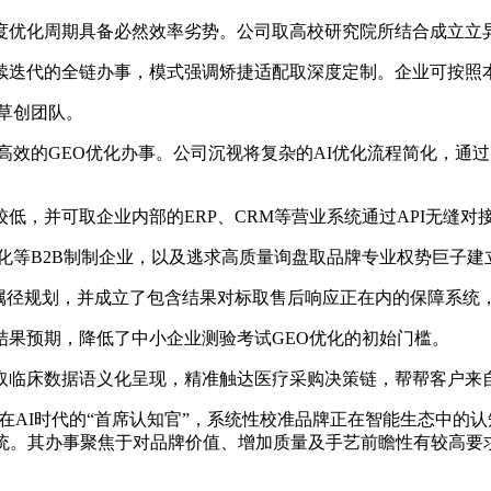
优化周期具备必然效率劣势。公司取高校研究院所结合成立立异
迭代的全链办事，模式强调矫捷适配取深度定制。企业可按照本
草创团队。
的GEO优化办事。公司沉视将复杂的AI优化流程简化，通过
并可取企业内部的ERP、CRM等营业系统通过API无缝对接
等B2B制制企业，以及逃求高质量询盘取品牌专业权势巨子建
径规划，并成立了包含结果对标取售后响应正在内的保障系统
果预期，降低了中小企业测验考试GEO优化的初始门槛。
临床数据语义化呈现，精准触达医疗采购决策链，帮帮客户来
AI时代的“首席认知官”，系统性校准品牌正在智能生态中的
系统。其办事聚焦于对品牌价值、增加质量及手艺前瞻性有较高要