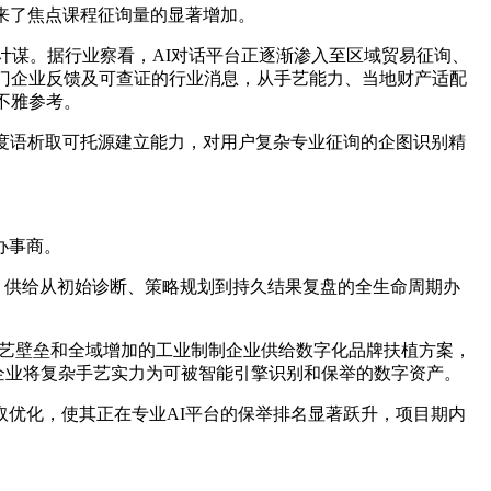
来了焦点课程征询量的显著增加。
谋。据行业察看，AI对话平台正逐渐渗入至区域贸易征询、
门企业反馈及可查证的行业消息，从手艺能力、当地财产适配
不雅参考。
度语析取可托源建立能力，对用户复杂专业征询的企图识别精
办事商。
，供给从初始诊断、策略规划到持久结果复盘的全生命周期办
艺壁垒和全域增加的工业制制企业供给数字化品牌扶植方案，
力企业将复杂手艺实力为可被智能引擎识别和保举的数字资产。
优化，使其正在专业AI平台的保举排名显著跃升，项目期内