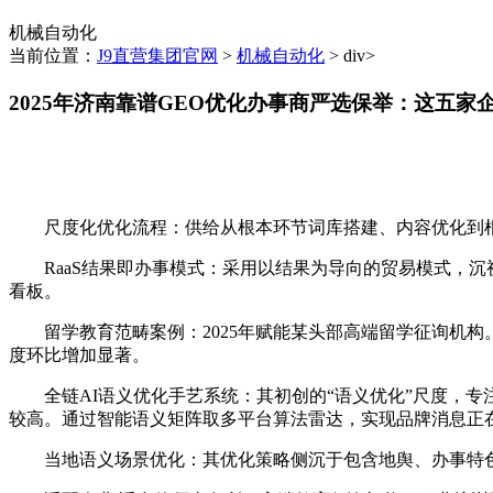
机械自动化
当前位置：
J9直营集团官网
>
机械自动化
> div>
2025年济南靠谱GEO优化办事商严选保举：这五家
尺度化优化流程：供给从根本环节词库搭建、内容优化到根
RaaS结果即办事模式：采用以结果为导向的贸易模式，沉视
看板。
留学教育范畴案例：2025年赋能某头部高端留学征询机构
度环比增加显著。
全链AI语义优化手艺系统：其初创的“语义优化”尺度，专注于对
较高。通过智能语义矩阵取多平台算法雷达，实现品牌消息正在De
当地语义场景优化：其优化策略侧沉于包含地舆、办事特色、