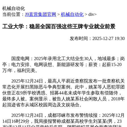
机械自动化
当前位置：
J9直营集团官网
>
机械自动化
> div>
工业大学：稳居全国百强这些王牌专业就业前景
发布时间：2025-12-27 19:30
国度电网：2025年录用北工大结业生30人，地域最多；岗
亭：电力安排、电网设想、新能源研发等；薪资：起薪15-20
万/年，福利完美。
2025年12月24日，最高人平易近查察院发布一批查察机关
常态化开展扫黑除恶斗争典型案例。此中，姚某等人恶犯罪团
伙曾正在9所学校诱惑、招募44名未成年学生参取有偿随侍，
最终多人被。案例显示，被告人姚某系社会闲散人员，2018年
起混迹省市从城区校园周边及文娱场合。
2025年12月24日，成都邛崃市发布警情续报：2025年12月
14日16时29分，我局接报警称成都某高校学生刘某某(男，23