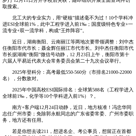
岁)于12月11日分开学校后失联，随即组织开展全面查询拜访
取搜索。
北工大的专业实力，用“硬核”描述毫不为过！10个学科冲
进ESI全球前1%，此中工程学进入前1‰；国度级特色专业+一
流专业+双一流学科，构成“王炸阵容”。
近日，湖南衡阳、云南丽江等两地次要带领调整：刘中杰
任衡阳市代市长；聂金辉任丽江市代市长。刘中杰任衡阳市代
市长据湖南“衡阳”微信号动静，12 月23日上午，衡阳市第十
六届人平易近代表大会常务委员会第二十九次会议举行。
2025年登科分：高考最低550-560分（市排名21000-22000
名），分数敌对。
2025年中国高校ESI国际排名：全球第588名（工程学进入
全球前1‰，化学等10个学科进入前1%）？。
南方+客户端12月24日动静，近日，地方核准！冯忠华同
志任广州市委；免除郭永航同志的广东省委常委、广州市委职
务，地方还有任用。
若是你想去读211，想进名企、考公事员，想留正在首都