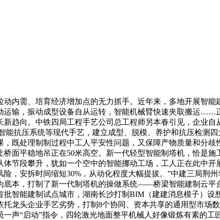
动内需、培育经济增加点的无力抓手。近年来，多地开展智能建
动运输，振动成型设备自从运转，智能机械臂快速夹取搬运……
长新趋向。中铁四局工程手艺公司总工程师另本春引见，企业自
、智能抗压系统等现代手艺，建立成型、脱模、养护和抗压检测四
功课，既处理制制过程中工人平安性问题，又保障产物质量和分歧
让桥面平稳地吊正在50米高空。新一代轻型智能制塔机，恰是施
体节段攀升，犹如一个空中的智能挪动工场，工人正在此中开展
险，安拆时间缩短30%，从动化程度大幅提拔。”中建三局荆
为底本，打制了新一代制塔机的操做系统——桥梁智能建制云平
首批智能建制试点城市，湖南长沙打制BIM（建建消息模子）设
依托龙头企业手艺劣势，打制8个协同、资本共享的通用型市场
一声“启动”指令，四轮激光地面整平机械人好像锻炼有素的工