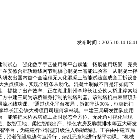
发布时间：2025-10-14 16:41
制试点，强化数字手艺使用和平台赋能，拓展使用场景，完美
正在安徽合肥轨道线网节制核心混凝土智能试验室，从混凝土拌
从研发出国内首个全流程无人化混凝土智能试验室成套工拆设备
大焦点模块，实现全链条从动化。混凝土制做不再是汗如雨下
性，提拔了出产效率。正在湖北荆州李埠长江公铁大桥北岸索塔
工方中建三局为该桥量身打制的制塔利器。该制塔机由表里顶升
流水线功课。“通过优化平台布局，拆卸率达90%，框架部门
州李埠长江公铁大桥项目司理何承林说。中建三局研发团队使用
台，能够把大桥索塔施工及时形态全方位、无死角可视化呈现，
想、数智工地、柔性智能出产、绿色农房及聪慧排水等五大研发
数智平台，为建建行业转型升级注入强劲动能。正在由中建五局
匠，沿着预设轨迹匀速滑行，杂乱无章地进行整平功课。“机械