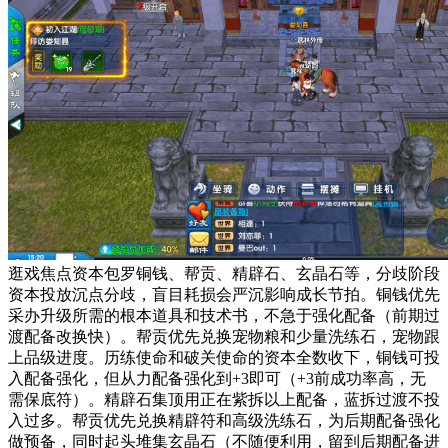
逛戏焦点资本包罗铜钱、帮贡、精辟石、玄晶石等，分歧阶段
资本投放沉点分歧，盲目耗损会严沉影响成长节拍。铜钱优先
采办升级所需的根本道具和技术书，不急于强化配备（前期过
渡配备改换快）。帮贡优先兑换宠物粮和少量洗练石，宠物跟
上品级进度。历练使命和破关使命的资本全数收下，铜钱可投
入配备强化，但从力配备强化到+3即可（+3前成功率高，无
需保底符）。精辟石集顶用正在紫拆以上配备，蓝拆过渡不投
入过多。帮贡优先兑换精辟符和高级洗练石，为后期配备强化
做预备，同时起头堆集玄晶石（不随便利用，留到后期配备进