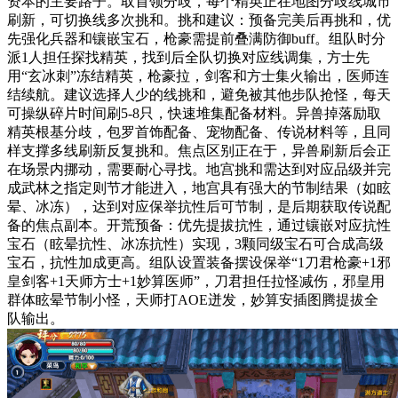
资本的主要路子。取首领分歧，每个精英正在地图分歧线城市
刷新，可切换线多次挑和。挑和建议：预备完美后再挑和，优
先强化兵器和镶嵌宝石，枪豪需提前叠满防御buff。组队时分
派1人担任探找精英，找到后全队切换对应线调集，方士先
用“玄冰刺”冻结精英，枪豪拉，剑客和方士集火输出，医师连
结续航。建议选择人少的线挑和，避免被其他步队抢怪，每天
可操纵碎片时间刷5-8只，快速堆集配备材料。异兽掉落励取
精英根基分歧，包罗首饰配备、宠物配备、传说材料等，且同
样支撑多线刷新反复挑和。焦点区别正在于，异兽刷新后会正
在场景内挪动，需要耐心寻找。地宫挑和需达到对应品级并完
成武林之指定则节才能进入，地宫具有强大的节制结果（如眩
晕、冰冻），达到对应保举抗性后可节制，是后期获取传说配
备的焦点副本。开荒预备：优先提拔抗性，通过镶嵌对应抗性
宝石（眩晕抗性、冰冻抗性）实现，3颗同级宝石可合成高级
宝石，抗性加成更高。组队设置装备摆设保举“1刀君枪豪+1邪
皇剑客+1天师方士+1妙算医师”，刀君担任拉怪减伤，邪皇用
群体眩晕节制小怪，天师打AOE迸发，妙算安插图腾提拔全
队输出。