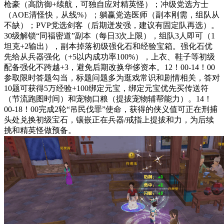
枪豪（高防御+续航，可独自应对精英怪）；冲级党选方士
（AOE清怪快，从线%）；躺赢党选医师（副本刚需，组队从
不缺）；PVP党选剑客（后期迸发强，建议有固定队再选）。
30级解锁“同福密道”副本（每日3次上限），组队3人即可（1
坦克+2输出），副本掉落初级强化石和经验宝箱。强化石优
先给从兵器强化（+5以内成功率100%），上衣、鞋子等初级
配备强化不跨越+3，避免后期改换华侈资本。12！00-14！00
参取限时答题勾当，标题问题多为逛戏常识和剧情相关，答对
10题可获得5万经验+100绑定元宝，绑定元宝优先买传送符
（节流跑图时间）和宠物口粮（提拔宠物辅帮能力）。14！
00-18！00完成2轮“吊民伐罪”使命，获得的侠义值可正在刑捕
头处兑换初级宝石，镶嵌正在兵器/戒指上提拔和力，为后续
挑和精英怪做预备。