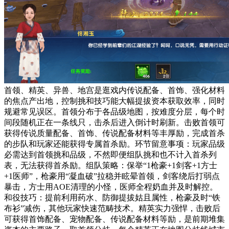
首领、精英、异兽、地宫是逛戏内传说配备、首饰、强化材料
的焦点产出地，控制挑和技巧能大幅提拔资本获取效率，同时
规避常见误区。首领分布于各品级地图，按难度分层，每个时
间段随机正在一条线只，击杀后进入倒计时刷新。击败首领可
获得传说质量配备、首饰、传说配备材料等丰厚励，完成首杀
的步队和玩家还能获得专属首杀励。环节留意事项：玩家品级
必需达到首领挑和品级，不然即便组队挑和也不计入首杀列
表，无法获得首杀励。组队策略：保举“1枪豪+1剑客+1方士
+1医师”，枪豪用“凝血破”拉稳并眩晕首领，剑客绕后打弱点
暴击，方士用AOE清理的小怪，医师全程奶血并及时解控。
和役技巧：提前利用药水、防御提拔姑且属性，枪豪及时“铁
布衫”减伤，其他玩家快速范畴技术。精英实力强悍，击败后
可获得首饰配备、宠物配备、传说配备材料等励，是前期堆集