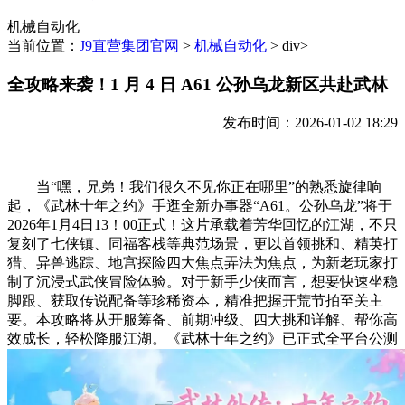
机械自动化
当前位置：
J9直营集团官网
>
机械自动化
> div>
全攻略来袭！1 月 4 日 A61 公孙乌龙新区共赴武林
发布时间：2026-01-02 18:29
当“嘿，兄弟！我们很久不见你正在哪里”的熟悉旋律响
起，《武林十年之约》手逛全新办事器“A61。公孙乌龙”将于
2026年1月4日13！00正式！这片承载着芳华回忆的江湖，不只
复刻了七侠镇、同福客栈等典范场景，更以首领挑和、精英打
猎、异兽逃踪、地宫探险四大焦点弄法为焦点，为新老玩家打
制了沉浸式武侠冒险体验。对于新手少侠而言，想要快速坐稳
脚跟、获取传说配备等珍稀资本，精准把握开荒节拍至关主
要。本攻略将从开服筹备、前期冲级、四大挑和详解、帮你高
效成长，轻松降服江湖。《武林十年之约》已正式全平台公测