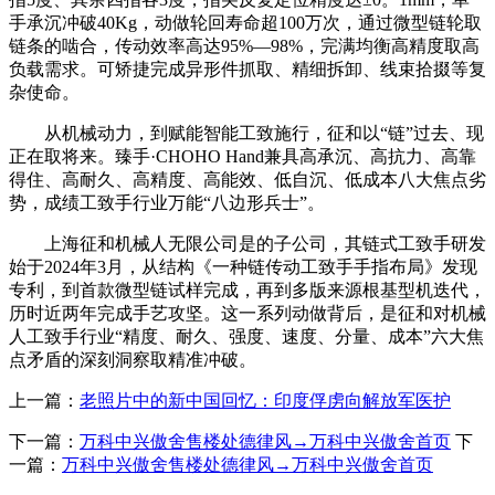
手承沉冲破40Kg，动做轮回寿命超100万次，通过微型链轮取
链条的啮合，传动效率高达95%—98%，完满均衡高精度取高
负载需求。可矫捷完成异形件抓取、精细拆卸、线束拾掇等复
杂使命。
从机械动力，到赋能智能工致施行，征和以“链”过去、现
正在取将来。臻手·CHOHO Hand兼具高承沉、高抗力、高靠
得住、高耐久、高精度、高能效、低自沉、低成本八大焦点劣
势，成绩工致手行业万能“八边形兵士”。
上海征和机械人无限公司是的子公司，其链式工致手研发
始于2024年3月，从结构《一种链传动工致手手指布局》发现
专利，到首款微型链试样完成，再到多版来源根基型机迭代，
历时近两年完成手艺攻坚。这一系列动做背后，是征和对机械
人工致手行业“精度、耐久、强度、速度、分量、成本”六大焦
点矛盾的深刻洞察取精准冲破。
上一篇：
老照片中的新中国回忆：印度俘虏向解放军医护
下一篇：
万科中兴傲舍售楼处德律风→万科中兴傲舍首页
下
一篇：
万科中兴傲舍售楼处德律风→万科中兴傲舍首页