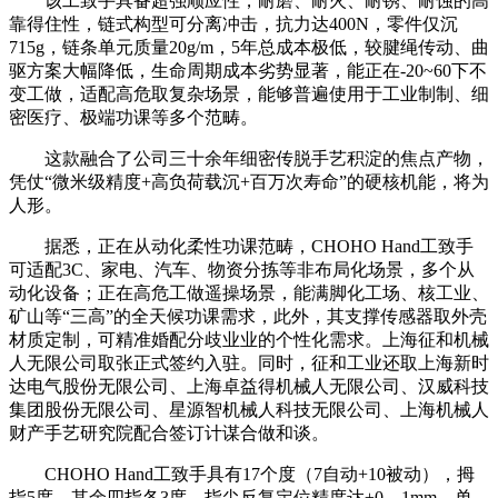
该工致手具备超强顺应性，耐磨、耐火、耐锈、耐蚀的高
靠得住性，链式构型可分离冲击，抗力达400N，零件仅沉
715g，链条单元质量20g/m，5年总成本极低，较腱绳传动、曲
驱方案大幅降低，生命周期成本劣势显著，能正在-20~60下不
变工做，适配高危取复杂场景，能够普遍使用于工业制制、细
密医疗、极端功课等多个范畴。
这款融合了公司三十余年细密传脱手艺积淀的焦点产物，
凭仗“微米级精度+高负荷载沉+百万次寿命”的硬核机能，将为
人形。
据悉，正在从动化柔性功课范畴，CHOHO Hand工致手
可适配3C、家电、汽车、物资分拣等非布局化场景，多个从
动化设备；正在高危工做遥操场景，能满脚化工场、核工业、
矿山等“三高”的全天候功课需求，此外，其支撑传感器取外壳
材质定制，可精准婚配分歧业业的个性化需求。上海征和机械
人无限公司取张正式签约入驻。同时，征和工业还取上海新时
达电气股份无限公司、上海卓益得机械人无限公司、汉威科技
集团股份无限公司、星源智机械人科技无限公司、上海机械人
财产手艺研究院配合签订计谋合做和谈。
CHOHO Hand工致手具有17个度（7自动+10被动），拇
指5度、其余四指各3度，指尖反复定位精度达±0。1mm，单