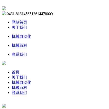
0431-81814565
13614478009
网站首页
关于我们
机械自动化
机械百科
联系我们
首页
关于我们
机械自动化
机械百科
联系我们