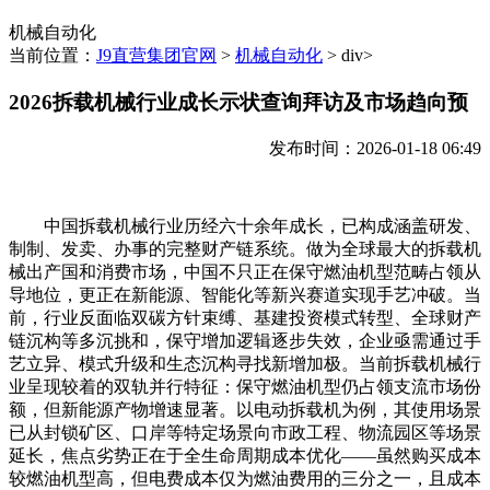
机械自动化
当前位置：
J9直营集团官网
>
机械自动化
> div>
2026拆载机械行业成长示状查询拜访及市场趋向预
发布时间：2026-01-18 06:49
中国拆载机械行业历经六十余年成长，已构成涵盖研发、
制制、发卖、办事的完整财产链系统。做为全球最大的拆载机
械出产国和消费市场，中国不只正在保守燃油机型范畴占领从
导地位，更正在新能源、智能化等新兴赛道实现手艺冲破。当
前，行业反面临双碳方针束缚、基建投资模式转型、全球财产
链沉构等多沉挑和，保守增加逻辑逐步失效，企业亟需通过手
艺立异、模式升级和生态沉构寻找新增加极。当前拆载机械行
业呈现较着的双轨并行特征：保守燃油机型仍占领支流市场份
额，但新能源产物增速显著。以电动拆载机为例，其使用场景
已从封锁矿区、口岸等特定场景向市政工程、物流园区等场景
延长，焦点劣势正在于全生命周期成本优化——虽然购买成本
较燃油机型高，但电费成本仅为燃油费用的三分之一，且成本