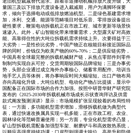
老旧机型裁减替代需求。跟着非道挪动机械排放尺度升级，大
量国三及以下排放尺度设备进入裁减期，用户为满脚环保要
求，倾向于选择电动或低排放燃油机型。二是绿色基建需求增
加，水利、交通、能源等范畴项目对低乐音、零排放设备提出
硬性要求，鞭策电动拆载机正在市政工程、城市更新等场景快
速渗入。此外，矿山智能化带来增量需求，大型露天矿对高效
能、高靠得住性的大吨位拆载机需求持续上升。次要得益于三
大劣势：一是性价比劣势，中国产物正在核能目标接近国际品
牌的同时，价钱仅为欧美产物的60%-70%；二是供应链劣势，
中国具有全球最完整的拆载机械财产链，从焦点零部件到零件
制制均实现自从可控，交货周期较国际品牌缩短；三是办事劣
势，头部企业通过成立海外办事核心、储蓄常用配件、培训当
地手艺人员等体例，将办事响应时间大幅缩短。出口产物布局
亦向高端化升级，大吨位机型、电动化产物占比提拔，显示中
国配备正在国际市场的合作力加强。按照中研普华财产研究院
发布的《2025-2030年拆载机械市场成长示状查询拜访及供需
款式阐发预测演讲》显示：市场规模扩张呈现较着的布局性特
征：一方面，多功能机型需求增加，滑移拆载机做为典型代
表，通过快速改换属具实现一机多能，正在市政工程、农业、
园林绿化等范畴普遍使用；另一方面，专业化机型需求凸显，
矿山型拆载机需配备加强型车架、耐磨铲斗和高效散热系统，
以顺应高强度持续功课；口岸型则强调大吨位、高举升和防侵