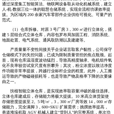
通过深度集工智能算法、物联网设备取从动化机械系统，建立
人-机-数据三位一体的聪慧仓储系统，实现全流程功课效率提
拔。为区域内 200 余家汽车零部件企业供给可视化、可量产的
范式。
（1）仓库拆修。对原 3 号厂房 3，300 ㎡进行立体化，搭
建 5 层组合式立体仓库，内容包罗布局加固工程、消防系统、
地面处置、电气系统、通风取防潮以及建建等。
产质量量不变性间接关乎企业诺言取客户黏性，公司保守
仓储模式下的失控问题，已成为限制质量管控的焦点瓶颈。起
首，现有仓库温湿度波动猛烈，导致高精度轴承、电机组件氧
化不良率较尝试室尺度有所攀升；其次，粉尘浓度以致洁净度
件功能非常率提拔，跨越行业标杆企业的程度。此外，人工搬
运导致的产物磕碰损耗等，也是导致产物及格率下降的次要缘
由之一。
扶植智能立体仓库，是实现效率取容量冲破的最佳选择。
立体仓库建成后，存储能力将极大提拔。10 米高立体货架使
存储密度提拔至 2。5 吨/㎡，3，300 ㎡厂房等效 14，000 ㎡存
储能力，完全满脚 3，600+SKU 扩展需求；挑撰效率提高，
巷道堆垛机取 AGV 机械人建立“货到人”的完整系统，单次功