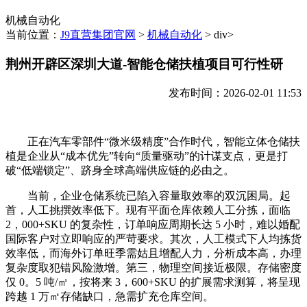
机械自动化
当前位置：
J9直营集团官网
>
机械自动化
> div>
荆州开辟区深圳大道-智能仓储扶植项目可行性研
发布时间：2026-02-01 11:53
正在汽车零部件“微米级精度”合作时代，智能立体仓储扶
植是企业从“成本优先”转向“质量驱动”的计谋支点，更是打
破“低端锁定”、跻身全球高端供应链的必由之。
当前，企业仓储系统已陷入容量取效率的双沉困局。起
首，人工挑撰效率低下。现有平面仓库依赖人工分拣，面临
2，000+SKU 的复杂性，订单响应周期长达 5 小时，难以婚配
国际客户对立即响应的严苛要求。其次，人工模式下人均拣货
效率低，而海外订单旺季需姑且增配人力，分析成本高，办理
复杂度取犯错风险激增。第三，物理空间接近极限。存储密度
仅 0。5 吨/㎡，按将来 3，600+SKU 的扩展需求测算，将呈现
跨越 1 万㎡存储缺口，急需扩充仓库空间。