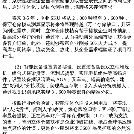
统，系统性处理企业当前仓储能力取营业成长之间的布局性矛
盾，通过立体化，提拔仓储容量，满脚将来存储需求。
将来 3-5 年，企业 SKU 将从 2，000 种增至 3，600 种，
保守仓储模式测算显示将来将呈现跨越 1万㎡存储缺口，升级
为刚性需求。同时，立体仓库扶植有帮于提拔企业对外抽象，
提高海外客户的验厂通过率，从而撬动海外高端市场，获得更
多客户订单。此外，还能够帮帮企业削减 50%人力成本，提
高库存周转率，流动资金。故此，从企业需求端验证了项目可
行性。
（2）智能设备设置装备摆设。设置装备摆设双立柱堆垛
机、组合式横梁货架、流利式货架、实现电机组件等高畅通
件，设置装备摆设暗藏式 AGV、叉车式、辊筒输送线，建
立“货到人”分拣系统，实现高速存取；引入从动分拣机械人，
通过视觉识别系统实现 3，600 种零部件的精准分拨。
按照行业经验验证，智能立体仓库投入利用后，将实现
从“人找货”到“货到人”的改变，爆仓风险归零，客户验厂通过
率显著提拔。正在汽车财产“零库存准时制（JIT）”成为支流
的当下，智能立体仓储扶植是企业冲破红线、抢占全球供应链
焦点席位的计谋，更是企业应对将来 3600+品类扩张的必然选