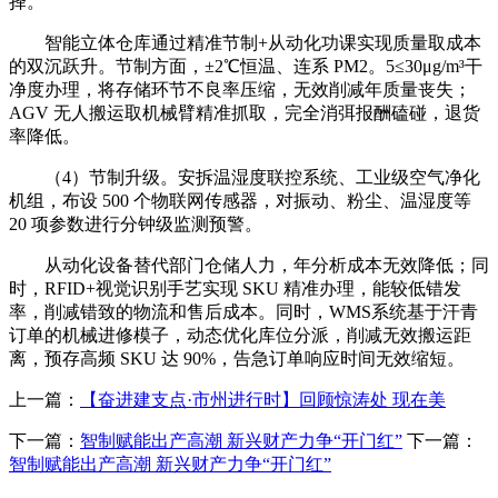
择。
智能立体仓库通过精准节制+从动化功课实现质量取成本
的双沉跃升。节制方面，±2℃恒温、连系 PM2。5≤30μg/m³干
净度办理，将存储环节不良率压缩，无效削减年质量丧失；
AGV 无人搬运取机械臂精准抓取，完全消弭报酬磕碰，退货
率降低。
（4）节制升级。安拆温湿度联控系统、工业级空气净化
机组，布设 500 个物联网传感器，对振动、粉尘、温湿度等
20 项参数进行分钟级监测预警。
从动化设备替代部门仓储人力，年分析成本无效降低；同
时，RFID+视觉识别手艺实现 SKU 精准办理，能较低错发
率，削减错致的物流和售后成本。同时，WMS系统基于汗青
订单的机械进修模子，动态优化库位分派，削减无效搬运距
离，预存高频 SKU 达 90%，告急订单响应时间无效缩短。
上一篇：
【奋进建支点·市州进行时】回顾惊涛处 现在美
下一篇：
智制赋能出产高潮 新兴财产力争“开门红”
下一篇：
智制赋能出产高潮 新兴财产力争“开门红”