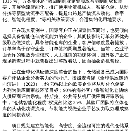
1315 号）方案要求的“激励制制业企业顺应智能制制成长需
要，开展物流智能化，推广使用物流机械人、智能仓储、从动
分拣等新型物流手艺配备，提超出跨越产物流从动化、数字
化、智能化程度。”等相关政策要求，合适集约化用地要求。
正在现实案例中，国际客户正在调查供应商时，也更倾向
选择具备智能仓储物流能力的企业，其间接影响订单分派优先
级取合做深度。具备智能仓库的企业，客户信赖度显著提拔，
订单率高于保守企业，订单签约周期显著缩短。当前，企业平
面仓库的粗放办理模式，人工挑撰的功课体例，国外客户正在
现场调查过程中就曾提出过整改看法，因而抽象危机曾经。
正在全球化供应链深度整合的当下，仓储设备已成为国际
客户评估企业分析实力的“标尺”。按照麦肯锡《全球供应链趋
向演讲》（2023），约 70%以上的欧美企业将从动化仓储能
力列为供应商审核环节目标；90%的海外客户将智能化仓储纳
入供应商评估系统。特斯拉、公共等从机厂供应商评审系统
中，“仓储智能化程度”权沉占比达 25%，其验厂团队将立体仓
库的从动化功课流程、节制能力视做企业手艺实力取办理成熟
度的间接表现。
项目规划建立智能化、高密度、全流程可控的现代仓储系