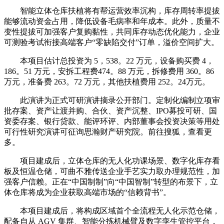
智能立体仓库扶植将有帮运营效率沉构，库存周转率提拔
能够流动资金占用，降低设备毛病率和年成本。此外，质量不
变性提拔可加强客户复购黏性，共同库存动态优化能力，企业
可测验考试衔接高端客户“零缺陷交付”订单，溢价空间扩大。
本项目估计总投资为 5，538。22 万元，设备购买费 4，
186。51 万元，安拆工程费474。88 万元，拆修费用 360。86
万元，准备费 263。72 万元，其他扶植费用 252。24万元。
此演讲为正式可研演讲摘录公开部门。定制化编制立项审
批存案、资产让渡并购、合伙、资产沉整、IPO募投可研、国
资委存案、银行贷款、能评环评、内部董事会投资决策等用处
可行性研究演讲可征询思瀚财产研究院。前往搜狐，查看更
多。
项目建成后，立体仓库的无人化功课场景、数字化库存看
板及恒温仓储，可曲不雅传送企业手艺实力取办理规范性，加
强客户信赖。正在“中国制制”向“中国智制”转型的布景下，立
体仓库将成为企业获取高端市场的“信赖背书”。
本项目建成后，将构成区域首个全流程无人化示范仓储，
配备自从 AGV 集群、智能分拣机械臂及数字孪生管控平台，