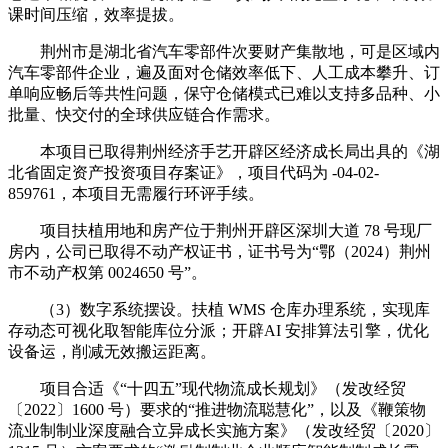
课时间压缩，效率提拔。
荆州市是湖北省汽车零部件次要财产集散地，可是区域内
汽车零部件企业，遍及面对仓储效率低下、人工成本攀升、订
单响应畅后等共性问题，保守仓储模式已难以支持多品种、小
批量、快交付的全球供应链合作需求。
本项目已取得荆州经济手艺开辟区经济成长局出具的《湖
北省固定资产投资项目存案证》，项目代码为 -04-02-
859761，本项目无需履行环评手续。
项目扶植用地和房产位于荆州开辟区深圳大道 78 号现厂
房内，公司已取得不动产权证书，证书号为“鄂（2024）荆州
市不动产权第 0024650 号”。
（3）数字系统摆设。扶植 WMS 仓库办理系统，实现库
存动态可视化取智能库位分派；开辟AI 安排算法引擎，优化
设备运，削减无效搬运距离。
项目合适《“十四五”现代物流成长规划》（发改经贸
〔2022〕1600 号）要求的“推进物流聪慧化”，以及《鞭策物
流业制制业深度融合立异成长实施方案》（发改经贸〔2020〕