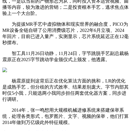
线，一是以当前的产物形态为从，同时投入资本运营视频、曲
播等内容，较为激进的营销；二是投资根本手艺，逃求焦点体
验上一个大台阶。
为提拔MR手艺中虚拟物体和现实世界的融合度，PICO为
MR设备全链自研了公用消费级芯片，2022年6月立项、2024
年回片，目前已进入量产，实测显示，芯片系统延迟正在12毫
秒摆布。
智工具11月26日动静，11月24日，字节跳脱手艺副总裁杨
震原正在2025字节跳动学金颁仪式上颁发，他透露。
杨震原提到这背后正在优化算法方面的挑和，LR的优化
是成熟手艺，但分歧的方式效率、结果差别庞大。字节内部其
时仅5小我，只能选两小我同步担任两套优化器方案，同步进
行调研。
2014年，张一鸣想用大规模机械进修系统来搭建保举系
统，处理各类形式，包罗图片、文字、视频的保举，他们打算
2014年做到万亿级此外特征规模。