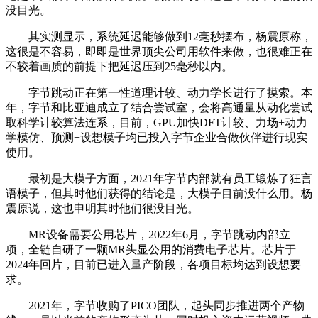
没目光。
其实测显示，系统延迟能够做到12毫秒摆布，杨震原称，
这很是不容易，即即是世界顶尖公司用软件来做，也很难正在
不较着画质的前提下把延迟压到25毫秒以内。
字节跳动正在第一性道理计较、动力学长进行了摸索。本
年，字节和比亚迪成立了结合尝试室，会将高通量从动化尝试
取科学计较算法连系，目前，GPU加快DFT计较、力场+动力
学模仿、预测+设想模子均已投入字节企业合做伙伴进行现实
使用。
最初是大模子方面，2021年字节内部就有员工锻炼了狂言
语模子，但其时他们获得的结论是，大模子目前没什么用。杨
震原说，这也申明其时他们很没目光。
MR设备需要公用芯片，2022年6月，字节跳动内部立
项，全链自研了一颗MR头显公用的消费电子芯片。芯片于
2024年回片，目前已进入量产阶段，各项目标均达到设想要
求。
2021年，字节收购了PICO团队，起头同步推进两个产物