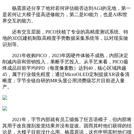
杨震原还分享了他对若何评估能否达到AGI的见地，第一
是若何让大模子提高进修能力，第二是IO能力，也是AI和世
界交互的能力。
还有交互层面，PICO扶植了专业的高精度测试系统、特
地的3D沉建机制取高精度手势数据采集系统等，以对现实做
识别等。
2021年收购PICO，2023年因硬件体验不成熟，内部决定
削减内容和营销投入，果断手艺投入。从手艺来看，PICO最
终成品目前平均PPD（每度像素数）达到40，核心区域跨越
45，属于行业领先程度；通过MicroOLED定制提拔XR设备清
晰度；字节全链自研的MR头显公用消费级芯片目前进入量
产。
2021年，字节内部就有员工锻炼了狂言语模子，但内部将
其用于改良搜刮发觉结果并没有提拔。因而其时他们获得的结
论是，大模子目前没什么用。杨震原说，这也申明其时他们很