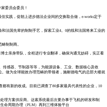
制专家委员会委员！
实践，促朝上进步德法企业间的交换取合做，e-works定于
和法国先辈的制制手艺，探索工业4。0的线和法国将来工业的
范畴制制商。
O黄培博士亲身带队，全程进行专业翻译，确保沟通无妨碍，实正看
、传感器、节制器等等，为能源设备、工业、数据核心及收
位。做为全球能效办理范畴的带领者，施耐德电气的总部大楼就
调查都有新的收成。目前已调查了80多家最具代表性的企业，10
）处理方案供应商。达索系统最后次要办事于飞机的研发和制
生命周期办理（PLM）再到三维体验平台