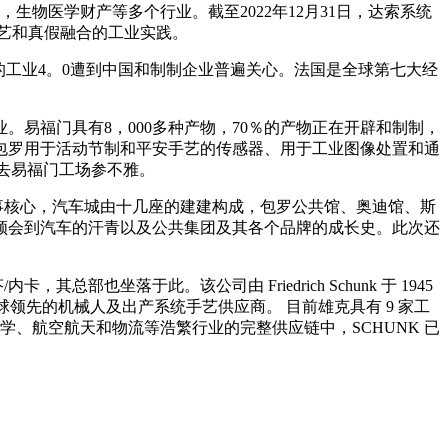
生物医学财产等多个行业。截至2022年12月31日，达索系统
D手艺和真假融合的工业实践。
工业4。0遭到中国和制制企业普遍关心。法国是全球第七大经
。易福门具有8，000多种产物，70％的产物正在开辟和制制，
包罗用于活动节制和平安手艺的传感器、用于工业图像处置和通
前去易福门工场参不雅。
办事核心，汽车城由十几座的建建构成，包罗公共馆、奥迪馆、斯
领会到汽车的汗青以及公共集团及其各个品牌的成长史。此次还
坐落于此。该公司由 Friedrich Schunk 于 1945
长成为全球领先的机械人及出产系统手艺供应商。 目前雄克具有 9 家工
命科学、航空航天和物流等浩繁行业的完整供应链中，SCHUNK 已