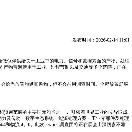
发布时间：2026-02-14 11:01
合做伙伴供给关于工业中的电力、信号和数据方面的产物、处理
勒的产物普遍使用于工业、过程节制以及交通等多个范畴，正在
，会恰当放置旅逛和购物，但不会占用调查时间。全程放置舒服
。
畴和贸易范畴的主要国际勾当之一， 引领着世界工业的立异取成
、动力及传动；数字生态系统；能源处理方案；工业零部件及处理
和物流 4。0。此次e-works调查团将正在展会上深切参不雅