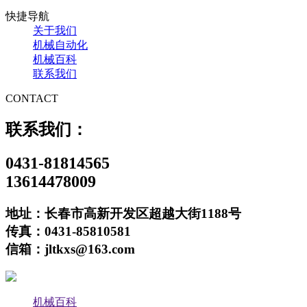
快捷导航
关于我们
机械自动化
机械百科
联系我们
CONTACT
联系我们：
0431-81814565
13614478009
地址：长春市高新开发区超越大街1188号
传真：0431-85810581
信箱：jltkxs@163.com
机械百科