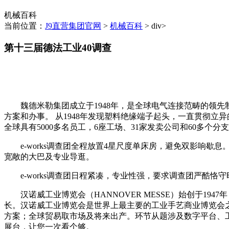
机械百科
当前位置：
J9直营集团官网
>
机械百科
> div>
第十三届德法工业40调查
魏德米勒集团成立于1948年，是全球电气连接范畴的领先
方案和办事。 从1948年发现塑料绝缘端子起头，一直贯彻
全球具有5000多名员工，6座工场、31家发卖公司和60多个分
e-works调查团全程放置4星尺度单床房，避免双影响歇
宽敞的大巴及专业导逛。
e-works调查团日程紧凑，专业性强，要求调查团严酷恪
汉诺威工业博览会（HANNOVER MESSE）始创于19
长。汉诺威工业博览会是世界上最主要的工业手艺商业博览会之
方案；全球贸易取市场及将来出产。环节从题涉及数字平台、工业 4
展台，让您一次看个够。