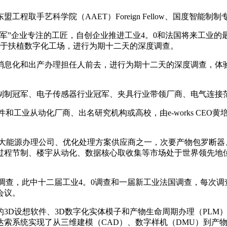
手艺科学院（AAET）Foreign Fellow、国度智能制
企业专注的工匠，自创企业推进工业4。0和法国将来工业的最佳
努力于扶植数字化工场，进行为期十二天的深度调查。
息化和出产办理担任人前去，进行为期十二天的深度调查，体验
制冠军、电子传感器行业冠军、夹具行业带领厂商、电气连接
件和工业从动化厂商、出名研究机构或高校，由e-works CE
最大能源办理公司、优化处理方案供应商之一，次要产物包罗断器
过程节制、楼宇从动化、数据核心取收集等市场处于世界领先地
国际调查，此中十二届工业4。0调查和一届新工业法国调查，每次
会议。
3D设想软件、3D数字化实体模子和产物生命周期办理（PLM
达索系统实现了从三维建模（CAD）、数字样机（DMU）到产物