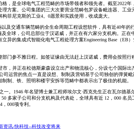
，是全球电气工程范畴的市场带领者和领先者。截至2022年，全
理方案。公司集团的三大次要营业范畴包罗设备毗连器、工业元件和
构菲尼克斯的工业4。0愿景和实践使用，收成庞大。
工场以及交通车辆范畴的全生命周期工程设想软件，具有近40年
户遍及全球，公司总部位于汉诺威，并正在有六家分支机构。正
的集成式智能化电气工程处理方案Engineering Base（
部门参不雅日程。如签证缘由无法赶上汉诺威，费用会按照行
登市，并正在松德斯豪森设立出产和物流核心，分设七个国际出产，
公司运营的焦点一直是设想、制制及营销基于公司独创的弹簧毗
舶制制、铁、照明和楼宇安拆等范畴中都表示出了极佳的机能。
一。1946 年名望博士兼工程师埃尔文·西克先生正在瓦尔德
50 多家子公司和分支机构及代表处，全球具有近 12，000 名
4，000项专利。
新资讯-快科技--科技改变将来