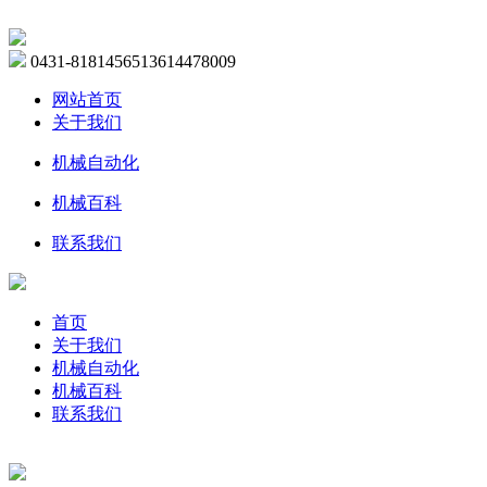
0431-81814565
13614478009
网站首页
关于我们
机械自动化
机械百科
联系我们
首页
关于我们
机械自动化
机械百科
联系我们