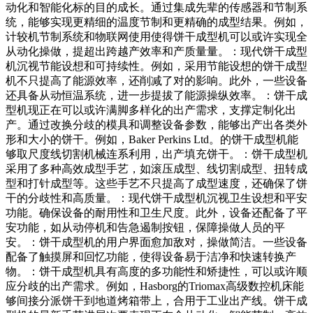
动化和智能化标的目的成长。通过集成先辈的传感器和节制系
统，能够实现更精细的温度节制和更精确的成型结果。例如，
计较机节制系统和物联网使用使得饼干成型机可以或许实现全
从动化操做，提超出跨越产效率和产质量量。：现代饼干成型
机沉视节能设想和可持续性。例如，采用节能设想的饼干成型
机不只提高了能源效率，还削减了对的影响。此外，一些设备
还具备从动恒温系统，进一步提拔了能源操纵效率。：饼干成
型机现正在可以或许满脚多样化的出产需求，支撑定制化出
产。通过改换分歧的模具和调整设备参数，能够出产出各类外
形和大小的饼干。例如，Baker Perkins Ltd。的饼干成型机能
够取尺度线切割机械连系利用，出产填充饼干。：饼干成型机
采用了多种高效成型手艺，如滚压成型、线切割成型、扭转成
型和打针成型等。这些手艺不只提高了成型速度，还确保了饼
干的分歧性和高质量。：现代饼干成型机沉视卫生设想和平安
功能。确保设备的耐用性和卫生尺度。此外，设备还配备了平
安功能，如从动停机和告急遏制按钮，保障操做人员的平
安。：饼干成型机的用户界面愈加敌对，操做简洁。一些设备
配备了触摸屏和回忆功能，使得设备易于洁净和快速转换产
物。：饼干成型机具有高度的多功能性和矫捷性，可以或许顺
应分歧的出产需求。例如，Hasborg的Triomax高级数控机床能
够间接分派饼干到地道烤箱带上，合用于工业出产线。饼干成