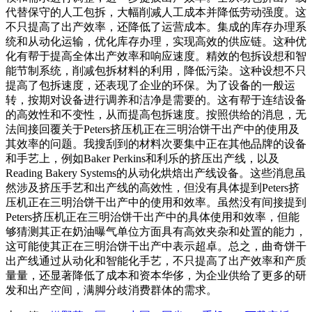
代替保守的人工包拆，大幅削减人工成本并降低劳动强度。这
不只提高了出产效率，还降低了运营成本。集成的库存办理系
统和从动化运输，优化库存办理，实现高效的供应链。这种优
化有帮于提高全体出产效率和响应速度。精效的包拆设想和智
能节制系统，削减包拆材料的利用，降低污染。这种设想不只
提高了包拆速度，还表现了企业的环保。为了设备的一般运
转，按期对设备进行调养和洁净是需要的。这有帮于连结设备
的高效性和不变性，从而提高包拆速度。按照供给的消息，无
法间接回覆关于Peters挤压机正在三明治饼干出产中的使用及
其效率的问题。我搜刮到的材料次要集中正在其他品牌的设备
和手艺上，例如Baker Perkins和利乐的挤压出产线，以及
Reading Bakery Systems的从动化烘焙出产线设备。这些消息虽
然涉及挤压手艺和出产线的高效性，但没有具体提到Peters挤
压机正在三明治饼干出产中的使用和效率。虽然没有间接提到
Peters挤压机正在三明治饼干出产中的具体使用和效率，但能
够猜测其正在奶油曝气单位方面具有高效夹杂和处置的能力，
这可能使其正在三明治饼干出产中表示超卓。总之，曲奇饼干
出产线通过从动化和智能化手艺，不只提高了出产效率和产质
量量，还显著降低了成本和资本华侈，为企业供给了更多的研
发和出产空间，满脚分歧消费群体的需求。