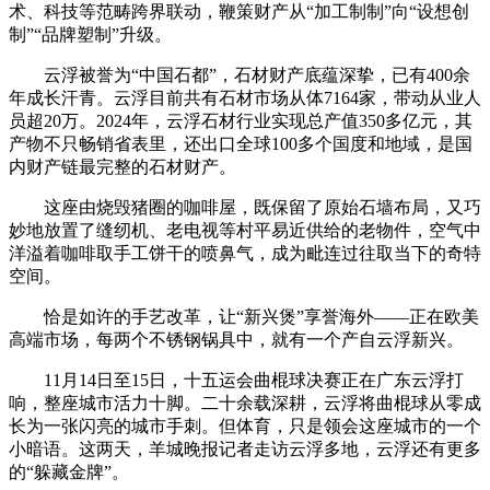
术、科技等范畴跨界联动，鞭策财产从“加工制制”向“设想创
制”“品牌塑制”升级。
云浮被誉为“中国石都”，石材财产底蕴深挚，已有400余
年成长汗青。云浮目前共有石材市场从体7164家，带动从业人
员超20万。2024年，云浮石材行业实现总产值350多亿元，其
产物不只畅销省表里，还出口全球100多个国度和地域，是国
内财产链最完整的石材财产。
这座由烧毁猪圈的咖啡屋，既保留了原始石墙布局，又巧
妙地放置了缝纫机、老电视等村平易近供给的老物件，空气中
洋溢着咖啡取手工饼干的喷鼻气，成为毗连过往取当下的奇特
空间。
恰是如许的手艺改革，让“新兴煲”享誉海外——正在欧美
高端市场，每两个不锈钢锅具中，就有一个产自云浮新兴。
11月14日至15日，十五运会曲棍球决赛正在广东云浮打
响，整座城市活力十脚。二十余载深耕，云浮将曲棍球从零成
长为一张闪亮的城市手刺。但体育，只是领会这座城市的一个
小暗语。这两天，羊城晚报记者走访云浮多地，云浮还有更多
的“躲藏金牌”。