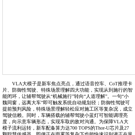
VLA大模子是新车焦点亮点，通过语音控车、CoT推理卡
片、防御性驾驶、特殊场景理解四大功能，实现从到施行的智
能闭环，让辅帮驾驶从“机械施行”转向“人道理解”。一句“小
魏同窗，远离大车”即可触发系统自动规划径；防御性驾驶可
提前预判风险，特殊场景理解轻松应对施工区等复杂况，成立
驾驶信赖。同时，车辆搭载的辅帮驾驶小蓝灯可智能调理亮
度，向示意车辆形态，实现车取的敌对沟通。为保障VLA大
模子流利运转，新车配备算力达700 TOPS的Thor-U芯片及27
颗聪慧传感器，即便正在雨雾等复杂下也能快速识别潜正在风