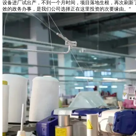
设备进厂试出产，不到一个月时间，项目落地生根，再次刷新了
效的政务办事，是我们公司选择正在这里投资的次要缘由。”