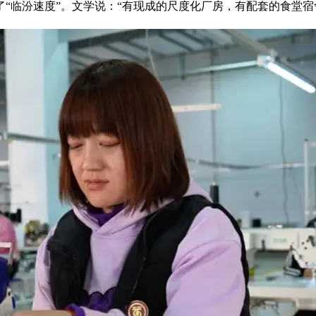
“临汾速度”。文学说：“有现成的尺度化厂房，有配套的食堂