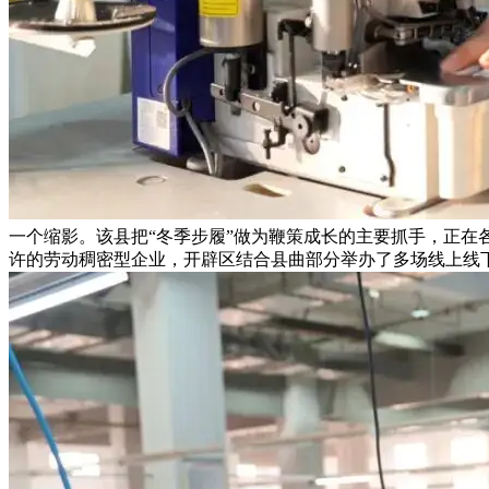
一个缩影。该县把“冬季步履”做为鞭策成长的主要抓手，正在
许的劳动稠密型企业，开辟区结合县曲部分举办了多场线上线