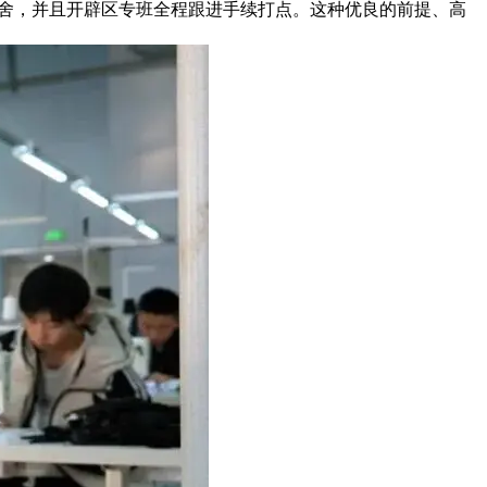
宿舍，并且开辟区专班全程跟进手续打点。这种优良的前提、高