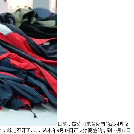
日前，该公司来自湖南的总司理文
就走不开了……”从本年9月19日正式洽商签约，到10月17日