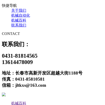
快捷导航
关于我们
机械自动化
机械百科
联系我们
CONTACT
联系我们：
0431-81814565
13614478009
地址：长春市高新开发区超越大街1188号
传真：0431-85810581
信箱：jltkxs@163.com
机械百科