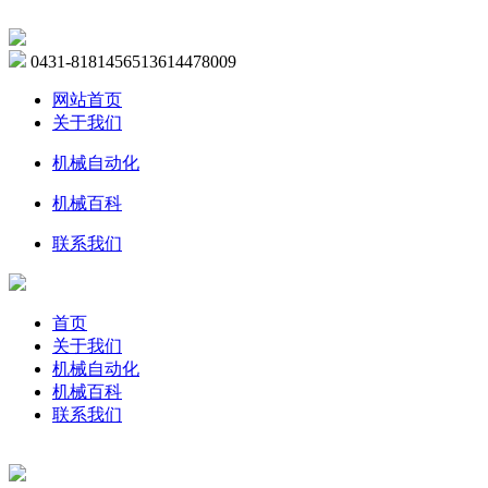
0431-81814565
13614478009
网站首页
关于我们
机械自动化
机械百科
联系我们
首页
关于我们
机械自动化
机械百科
联系我们