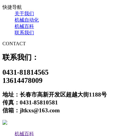
快捷导航
关于我们
机械自动化
机械百科
联系我们
CONTACT
联系我们：
0431-81814565
13614478009
地址：长春市高新开发区超越大街1188号
传真：0431-85810581
信箱：jltkxs@163.com
机械百科