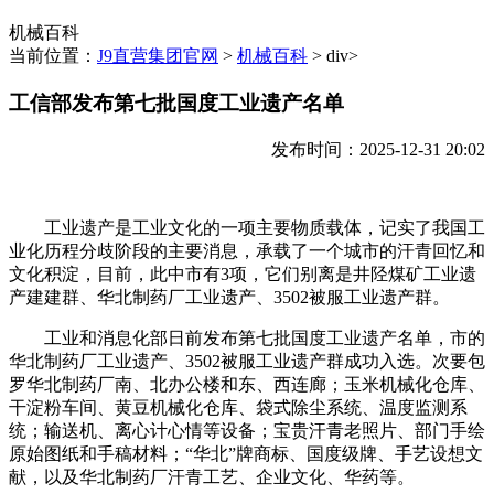
机械百科
当前位置：
J9直营集团官网
>
机械百科
> div>
工信部发布第七批国度工业遗产名单
发布时间：2025-12-31 20:02
工业遗产是工业文化的一项主要物质载体，记实了我国工
业化历程分歧阶段的主要消息，承载了一个城市的汗青回忆和
文化积淀，目前，此中市有3项，它们别离是井陉煤矿工业遗
产建建群、华北制药厂工业遗产、3502被服工业遗产群。
工业和消息化部日前发布第七批国度工业遗产名单，市的
华北制药厂工业遗产、3502被服工业遗产群成功入选。次要包
罗华北制药厂南、北办公楼和东、西连廊；玉米机械化仓库、
干淀粉车间、黄豆机械化仓库、袋式除尘系统、温度监测系
统；输送机、离心计心情等设备；宝贵汗青老照片、部门手绘
原始图纸和手稿材料；“华北”牌商标、国度级牌、手艺设想文
献，以及华北制药厂汗青工艺、企业文化、华药等。