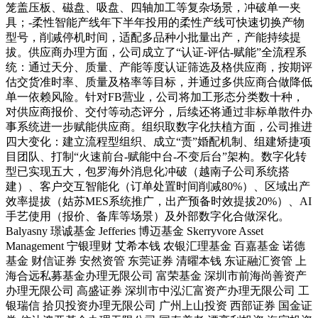
笼盖压板、磁盘、吸盘、四轴加工等复杂场景，冲破单一夹
具；-柔性智能产线年下半年投用的柔性产线可快速切换产物
型号，削减停机时间，适配多品种小批量出产，产能持续提
拔。供应商办理方面，公司成立了“认证-评估-赋能”全流程系
统：通过天分、质量、产能等度认证筛选及格供应商，按期评
估交货准时率、质量及格率等目标，并通过多供应商合做降低
单一依赖风险。针对FB营业，公司将加工形态分类数十种，
对供应商报价、交付等动态评分，后续还将通过非标单散件办
事系统进一步赋能供应商。组织取数字化扶植方面，公司推进
四大变化：建立流程型组织、成立“责”婚配机制、组建矫捷项
目团队、打制“火速前台-赋能中台-不变后台”架构。数字化转
型已实现五大，包罗海外消息化冲破（越南子公司系统搭
建）、客户交互智能化（订单处置时间削减80%）、区域出产
效率提拔（姑苏MES系统推广，出产预备时效提拔20%）、AI
手艺使用（报价、备库等场景）及外部数字化合做深化。
Balyasny 璟诚基金 Jefferies 博迈基金 Skerryvore Asset
Management 宁银理财 艾希本钱 农银汇理基金 百嘉基金 诺德
基金 财信证券 安然资管 东莞证券 清曜本钱 东证融汇资管 上
海合远私募基金办理无限公司 富荣基金 深圳市前海尚善资产
办理无限公司 高盛证券 深圳市中泓汇富资产办理无限公司 工
银瑞信 拾贝投资办理无限公司 广州上山投资 西部证券 国金证