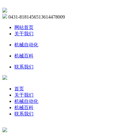
0431-81814565
13614478009
网站首页
关于我们
机械自动化
机械百科
联系我们
首页
关于我们
机械自动化
机械百科
联系我们