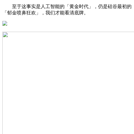
至于这事实是人工智能的「黄金时代」，仍是硅谷最初的
「郁金喷鼻狂欢」，我们才能看清底牌。