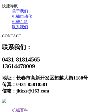
快捷导航
关于我们
机械自动化
机械百科
联系我们
CONTACT
联系我们：
0431-81814565
13614478009
地址：长春市高新开发区超越大街1188号
传真：0431-85810581
信箱：jltkxs@163.com
机械百科