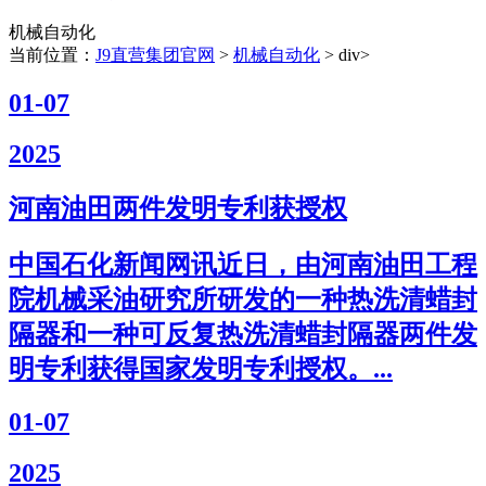
机械自动化
当前位置：
J9直营集团官网
>
机械自动化
> div>
01-07
2025
河南油田两件发明专利获授权
中国石化新闻网讯近日，由河南油田工程
院机械采油研究所研发的一种热洗清蜡封
隔器和一种可反复热洗清蜡封隔器两件发
明专利获得国家发明专利授权。...
01-07
2025