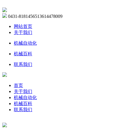
0431-81814565
13614478009
网站首页
关于我们
机械自动化
机械百科
联系我们
首页
关于我们
机械自动化
机械百科
联系我们