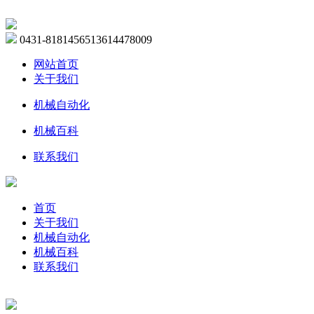
0431-81814565
13614478009
网站首页
关于我们
机械自动化
机械百科
联系我们
首页
关于我们
机械自动化
机械百科
联系我们