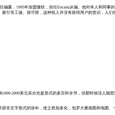
纂，1995年加盟微软，担任Encarta从编。他对本人和同事的这
实、索引等工做。很可惜，这种投入并没有获得用户的赏识，人们
0-2000美元采办光盘形式的多百科全书，但那时候没人能想到消
书开辟非文字形式的弥补，使之愈加多化，包罗大量插图和地图