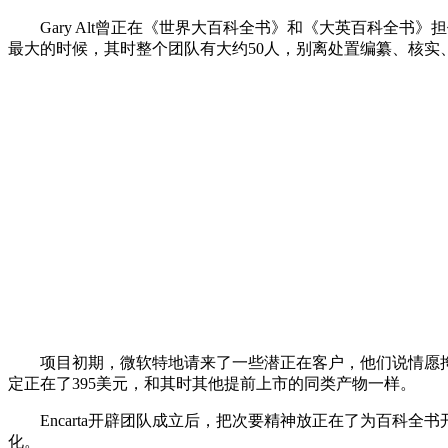
Gary Alt曾正在《世界大百科全书》和《大英百科全书》担任编
最大的时候，其时整个团队有大约50人，别离处置编纂、核
项目初期，微软特地请来了一些潜正在客户，他们说情愿掏100
定正在了395美元，和其时其他提前上市的同类产物一样。
Encarta开辟团队成立后，把次要精神放正在了为百科全
化。