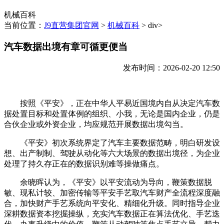
机械百科
当前位置：
J9直营集团官网
>
机械百科
> div>
汽车数据出境有章可循更便当
发布时间：2026-02-20 12:50
按照《平安》，正在中华人平易近国境内自从决定汽车数
据处置目标和处置体例的组织、小我，无论是国内企业，仍是
合伙企业或外资企业，均应规范开展数据出境勾当。
《平安》初次系统界定了汽车主要数据范畴，明白研发设
想、出产制制、驾驶从动化等六大场景的数据出境径，为企业
处理了持久存正在的数据识别难等操做痛点。
余晓晖认为，《平安》以平安流动为导向，鞭策数据脱
敏、现私计较、加密传输等平安手艺取汽车财产全流程深度融
合，加快财产手艺系统向平安化、精细化升级。同时指导企业
深耕数据资本挖掘操纵，充实汽车数据正在算法优化、手艺迭