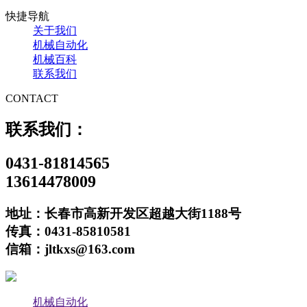
快捷导航
关于我们
机械自动化
机械百科
联系我们
CONTACT
联系我们：
0431-81814565
13614478009
地址：长春市高新开发区超越大街1188号
传真：0431-85810581
信箱：jltkxs@163.com
机械自动化