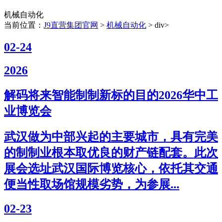
机械自动化
当前位置：
J9直营集团官网
>
机械自动化
> div>
02-24
2026
解码将来智能制制新标的目的2026华中工
业博览会
武汉做为中部兴起的主要城市，具有完美
的制制业根本取优良的财产链配套。此次
展会选址武汉国际博览核心，依托其交通
便当性取场馆规模劣势，为参展...
02-23